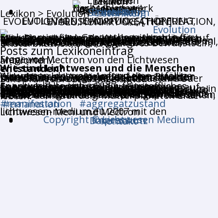
Lexikon
Entstehung
Seance Raum
Techniken
Lexikon > Evolution
EVOLUTION, EVOLUTIO, SCHÖPFUNG, EVOLUTIONÄRE SCHÖPFUNG, [THE CREATION, EVOLUTIONARY CREATION]
Evolution ist eine Gesamtbezeichnung für ständig stattfindende Wachstumsabläufe auf allen Ebenen. Zum Beispiel entfaltet sie sich über Energieschwingungsprozesse von den Lemniskaten mit schöpferischen Grunddynamiken, von der feinstofflichen Energie und Frequenzsprüngen im kollektiven Bewusstsein. Sehe dazu auch Vitalis, Mikrokosmos, Ebene, Entität, Internal-External, Feinstoffliche Energiefrequenz, Lemniskate, Emanation, Polarität, Aggregatzustand, Multidimensionalität, Kollektives Bewusstsein, Unsterblichkeit, 3 und Eva.
Posts zum Lexikoneintrag
Frage von V.
Meni und Mectron von den Lichtwesen antworten.
Wie sind Lichtwesen und die Menschen entstanden?
Wir wissen, dass am Anfang eine zufällige planetarische Implosion auf dem Planeten Erde der erste Auslöser für Leben wurde, woraufhin sich vegetative Lebensstruktur manifestiert und ausgebildet hat. Dieser Urknall wird auch als Aggregatzustand oder Schöpfungsprozess bezeichnet.
Er entwickelte sich, als ein feinstoffliches Energiekrümmungsfeld aus seinem Spannungsverhältnis herausbrach, worauf sich geordnete Fließschwingungen von feinstofflichen Energien ausbildeten.
Danach sind Molekularstrukturen wiederum in weitere Entwicklungsprozesse über einwirkende Aggregatzustände geraten. Und bildeten nach einer gewissen zeitlichen Abfolge das erste mental empfindende sowie überwiegend feinstoffliche als auch grobstoffliche Lichtwesen aus. Dieses erste menschliche Wesen hielt sich wegen seiner energetischen Umformungsprozesse lange Zeit als Energiefeld oder Wolke über der Erdatmosphäre im Randbereich zum Kosmos auf. Und formte durch erneute, mental bewusst eingeleitete Schöpfungsprozesse den ersten und zweiten grobstofflichen Menschen, welche dann auf dem Mutterplaneten Erde lebten.
#manifestation #aggregatzustand #emanation
lichtwesen-medium.eu 2007 mit den Lichtwesen Meni und Mectron
Copyright © Lichtwesen Medium
Impressum
Datenschutz
Kontakt