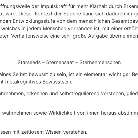
Hoffnungswelle der Impulskraft für mehr Klarheit durch Erk
ebt wird. Dieser Kontext der Epoche kann sich dadurch im 
nenden Entwicklungsstufe von dem menschlichen Gesamtbewu
l, welches in jedem Menschen vorhanden ist, mit einer erhö
neten Verhaltensweise eine sehr große Aufgabe übernehmen,
Starseeds – Sternensaat – Sternenmenschen
s Selbst bewusst zu sein, ist ein elementar wichtiger Best
nt metakognitives Bewusstsein.
rnehmen, erkennen und selbstregulierend verstehen, gliede
en wahrnehmen sowie Wirklichkeit von innen heraus absti
essen mit zeitlosem Wissen verstehen.