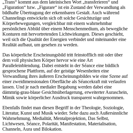
„Trans“ kommt aus dem lateinischen Wort „transferieren“ und
„Figuration“ bzw. „Figurare“ ist ein Zustand der Verwandlung als
bildhafte Übertragung der erkennbaren Gestalt. Auch während
Channelings entwickeln sich oft solche Gesichtszüge und
Körperbewegungen, vergleichbar mit einem wahrnehmbar
persönlichen Abbild über einem Menschenmedium, als bewegliche
Konturen mit hervortretenden Lichtwirkungen. Dieses geschieht,
weil sich die Qualität der Energien verbindet und miteinander eine
Realität aufbaut, um gesehen zu werden.
Das körperliche Erscheinungsbild tritt feinstofflich mit oder über
dem voll physischen Körper hervor wie eine Art
Paralleleinblendung. Dabei entsteht in der Séance eine bildlich
gesprochene Plattform, auf der geistige Wesenheiten eine
Verwandlung ihres äußeren Erscheinungsbildes wie eine Szene auf
einer zweidimensionalen Oberfläche als Séancekraft mit verlaufen
lassen. Und je nach medialer Begabung werden dabei eine
dämmrig-grau-blaue Gesichtsüberlagerung, erweiterter Auraschein,
Mimik sowie körperlicher Ausdruck transparent wahrgenommen.
Ebenfalls findet man diesen Begriff in der Theologie, Soziologie,
Literatur, Kunst und Musik wieder. Sehe dazu auch Außersinnliche
Wahrnehmung, Medialität, Mentalprojektion, Das Selbst,
Lichtwesen, Séance, Polarität, Manifestation, Materialisation,
Channeln, Aura und Bilokation.